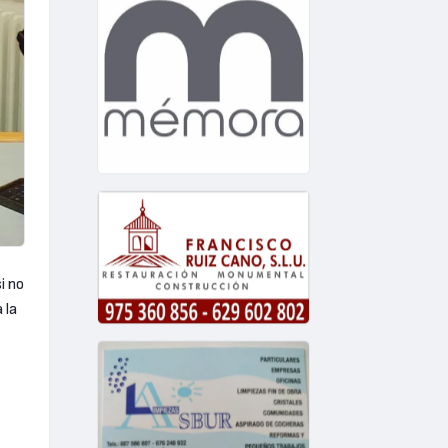
i no
 la