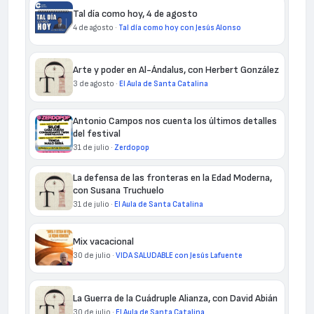
Tal día como hoy, 4 de agosto
4 de agosto ·
Tal día como hoy con Jesús Alonso
Arte y poder en Al-Ándalus, con Herbert González
3 de agosto ·
El Aula de Santa Catalina
Antonio Campos nos cuenta los últimos detalles
del festival
31 de julio ·
Zerdopop
La defensa de las fronteras en la Edad Moderna,
con Susana Truchuelo
31 de julio ·
El Aula de Santa Catalina
Mix vacacional
30 de julio ·
VIDA SALUDABLE con Jesús Lafuente
La Guerra de la Cuádruple Alianza, con David Abián
30 de julio ·
El Aula de Santa Catalina