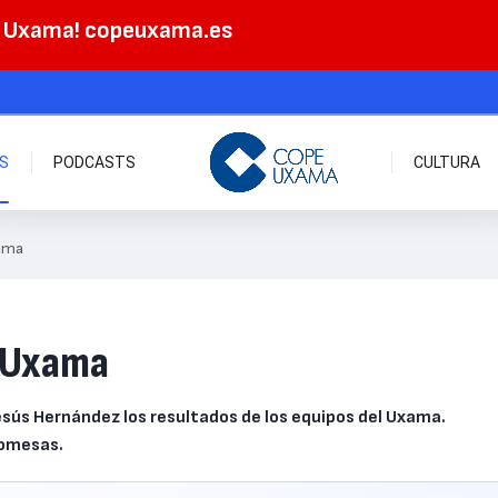
e Uxama! copeuxama.es
AS
PODCASTS
CULTURA
xama
C Uxama
Jesús Hernández los resultados de los equipos del Uxama.
romesas.