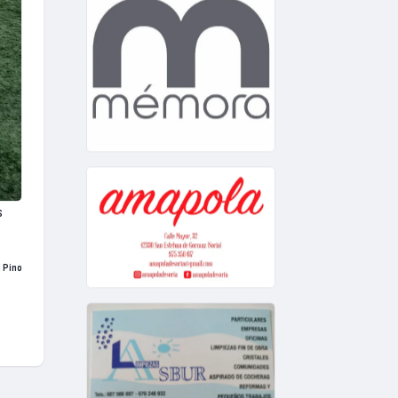
s
 Pino