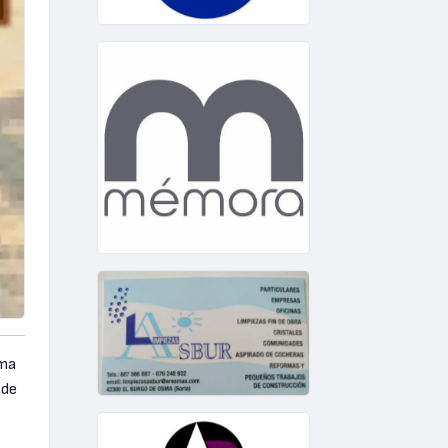
sma
 de