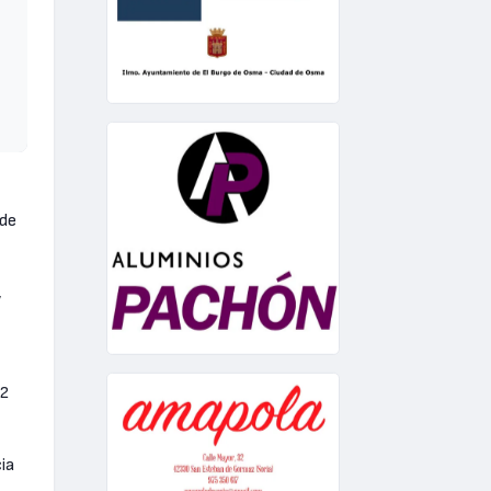
 de
,
 2
ia