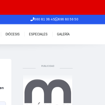
660 81 38 45
696 80 56 50
DIÓCESIS
ESPECIALES
GALERÍA
PUBLICIDAD
 en